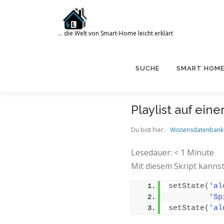
Zum
Inhalt
springen
… die Welt von Smart-Home leicht erklärt
Search for:
SUCHE
SMART HOM
Playlist auf ein
Du bist hier:
Wissensdatenbank
Lesedauer:
< 1
Minute
Mit diesem Skript kannst
setState
(
'al
'Sp
setState
(
'al