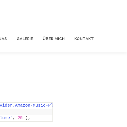
NAS
GALERIE
ÜBER MICH
KONTAKT
vider.Amazon-Music-Playlist'
,
lume'
, 
25
)
;