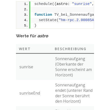
schedule
(
{
astro: 
"sunrise"
, shift:
function
TV_bei_Sonnenaufgang_ein_
setState
(
"hm-rpc.2.00085A499BF6D
}
Werte für
astro
WERT
BESCHREIBUNG
Sonnenaufgang
(Oberkante der
sunrise
Sonne erscheint am
Horizont)
Sonnenaufgang
endet (unterer Rand
sunriseEnd
der Sonne berührt
den Horizont)