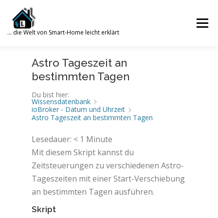
Zum
Inhalt
Menü
springen
… die Welt von Smart-Home leicht erklärt
Search for:
Astro Tageszeit an
SUCHE
SMART HOME
WISSENSDATENBANK
bestimmten Tagen
Du bist hier:
Wissensdatenbank
ioBroker - Datum und Uhrzeit
WORDPRESS
PHP
TRUENAS
GALERIE
Astro Tageszeit an bestimmten Tagen
Lesedauer:
< 1
Minute
Mit diesem Skript kannst du
ÜBER MICH
KONTAKT
Zeitsteuerungen zu verschiedenen Astro-
Tageszeiten mit einer Start-Verschiebung
an bestimmten Tagen ausführen.
Skript