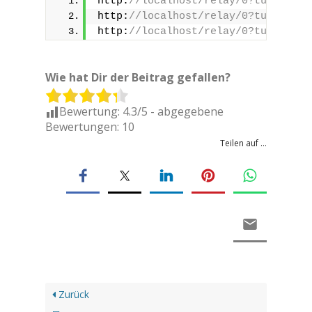
http:
//localhost/relay/0?turn=on
http:
//localhost/relay/0?turn=off
http:
//localhost/relay/0?turn=togg
Wie hat Dir der Beitrag gefallen?
Bewertung:
4.3
/5 - abgegebene
Bewertungen:
10
Teilen auf ...
Zurück