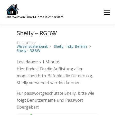
Zum
Inhalt
Menü
springen
… die Welt von Smart-Home leicht erklärt
Search for:
Shelly – RGBW
SUCHE
SMART HOME
WISSENSDATENBANK
Du bist hier:
Wissensdatenbank
Shelly - http-Befehle
Shelly - RGBW
WORDPRESS
PHP
TRUENAS
GALERIE
Lesedauer:
< 1
Minute
Hier findest Du die Auflistung aller
möglichen http-Befehle, die für den o.g.
Shelly verwendet werden können.
ÜBER MICH
KONTAKT
Für passwortgeschützte Shelly, bitte wie
folgt Benutzername und Passwort
übergeben: