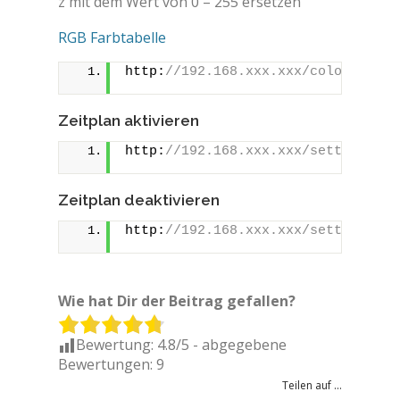
z mit dem Wert von 0 – 255 ersetzen
RGB Farbtabelle
http:
//192.168.xxx.xxx/color/0?tur
Zeitplan aktivieren
http:
//192.168.xxx.xxx/settings/co
Zeitplan deaktivieren
http:
//192.168.xxx.xxx/settings/co
Wie hat Dir der Beitrag gefallen?
Bewertung:
4.8
/5 - abgegebene
Bewertungen:
9
Teilen auf ...