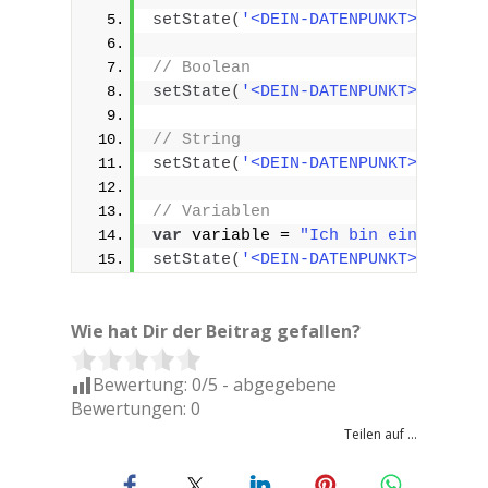
setState
(
'<DEIN-DATENPUNKT>'
, 
11
)
;
// Boolean
setState
(
'<DEIN-DATENPUNKT>'
, 
true
// String
setState
(
'<DEIN-DATENPUNKT>'
, 
"Tex
// Variablen
var
 variable = 
"Ich bin ein Text"
;
setState
(
'<DEIN-DATENPUNKT>'
, vari
Wie hat Dir der Beitrag gefallen?
Bewertung:
0
/5 - abgegebene
Bewertungen:
0
Teilen auf ...