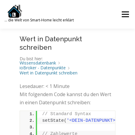
Zum
Inhalt
Menü
springen
… die Welt von Smart-Home leicht erklärt
Search for:
Wert in Datenpunkt
SUCHE
SMART HOME
WISSENSDATENBANK
schreiben
Du bist hier:
Wissensdatenbank
ioBroker - Datenpunkte
WORDPRESS
PHP
TRUENAS
GALERIE
Wert in Datenpunkt schreiben
Lesedauer:
< 1
Minute
Mit folgendem Code kannst du den Wert
ÜBER MICH
KONTAKT
in einen Datenpunkt schreiben:
// Standard Syntax
setState
(
'<DEIN-DATENPUNKT>'
, Wert
// Zahlewerte