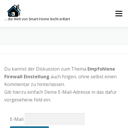
Zum
Inhalt
Menü
springen
… die Welt von Smart-Home leicht erklärt
Search for:
SUCHE
SMART HOME
WISSENSDATENBANK
Du kannst der Diskussion zum Thema
WORDPRESS
PHP
TRUENAS
Empfohlene
GALERIE
Firewall Einstellung
auch folgen, ohne selbst einen
Kommentar zu hinterlassen.
Gib hierzu einfach Deine E-Mail-Adresse in das dafür
ÜBER MICH
KONTAKT
vorgesehene Feld ein.
E-Mail