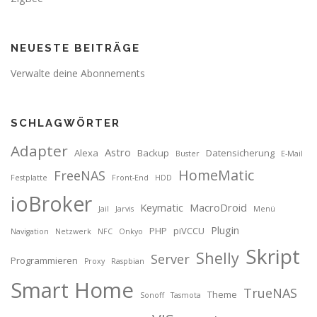
NEUESTE BEITRÄGE
Verwalte deine Abonnements
SCHLAGWÖRTER
Adapter
Astro
Alexa
Backup
Datensicherung
Buster
E-Mail
HomeMatic
FreeNAS
Festplatte
Front-End
HDD
ioBroker
Keymatic
MacroDroid
Jail
Jarvis
Menü
Plugin
PHP
piVCCU
Navigation
Netzwerk
NFC
Onkyo
Skript
Shelly
Server
Programmieren
Proxy
Raspbian
Smart Home
TrueNAS
Theme
Sonoff
Tasmota