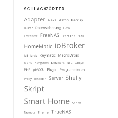
SCHLAGWÖRTER
Adapter
Astro
Alexa
Backup
Datensicherung
Buster
E-Mail
FreeNAS
Festplatte
Front-End
HDD
ioBroker
HomeMatic
Keymatic
MacroDroid
Jail
Jarvis
Menü
Navigation
Netzwerk
NFC
Onkyo
Plugin
PHP
piVCCU
Programmieren
Shelly
Server
Proxy
Raspbian
Skript
Smart Home
Sonoff
TrueNAS
Theme
Tasmota