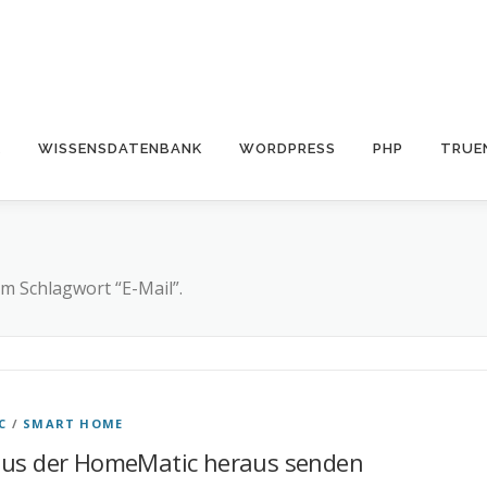
E
WISSENSDATENBANK
WORDPRESS
PHP
TRUE
m Schlagwort “E-Mail”.
C
/
SMART HOME
aus der HomeMatic heraus senden