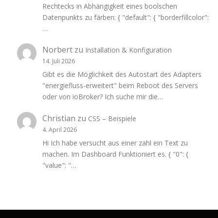
Rechtecks in Abhängigkeit eines boolschen
Datenpunkts zu färben: { "default": { "borderfillcolor":
…
Norbert
zu
Installation & Konfiguration
14. Juli 2026
Gibt es die Möglichkeit des Autostart des Adapters
"energiefluss-erweitert" beim Reboot des Servers
oder von ioBroker? Ich suche mir die…
Christian
zu
CSS – Beispiele
4. April 2026
Hi Ich habe versucht aus einer zahl ein Text zu
machen. Im Dashboard Funktioniert es. { "0": {
"value": "…