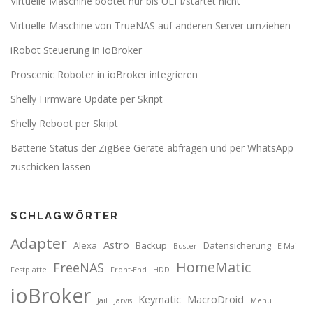
Virtuelle Maschine bootet nur bis UEFI/startet nicht
Virtuelle Maschine von TrueNAS auf anderen Server umziehen
iRobot Steuerung in ioBroker
Proscenic Roboter in ioBroker integrieren
Shelly Firmware Update per Skript
Shelly Reboot per Skript
Batterie Status der ZigBee Geräte abfragen und per WhatsApp
zuschicken lassen
SCHLAGWÖRTER
Adapter
Astro
Alexa
Backup
Datensicherung
Buster
E-Mail
HomeMatic
FreeNAS
Festplatte
Front-End
HDD
ioBroker
Keymatic
MacroDroid
Jail
Jarvis
Menü