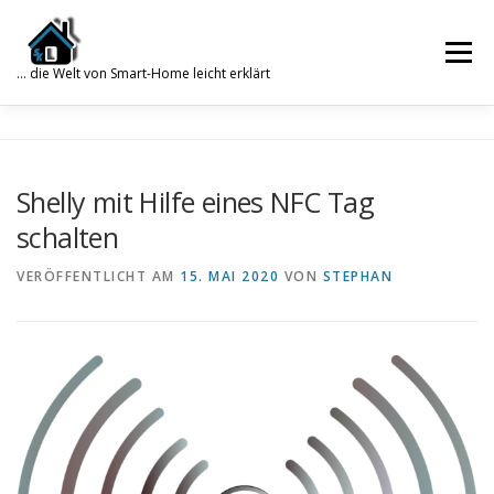
Zum
Inhalt
Menü
springen
… die Welt von Smart-Home leicht erklärt
Search for:
SUCHE
SMART HOME
WISSENSDATENBANK
Shelly mit Hilfe eines NFC Tag
schalten
WORDPRESS
PHP
TRUENAS
GALERIE
VERÖFFENTLICHT AM
15. MAI 2020
VON
STEPHAN
ÜBER MICH
KONTAKT