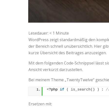
Lesedauer:
< 1
Minute
WordPress zeigt standardmäßig den komplet
der Bereich schnell unübersichtlich. Hier gi
kurze Übersicht des Beitrages anzuzeigen.
Mit dem folgenden Code-Schnippsel lässt si
Ansicht verkürzt darzustellen.
Bei meinem Theme „TwentyTwelve“ geschieht 
<
?php 
if
(
is_search
()
)
 : 
/
Ersetzen mit: