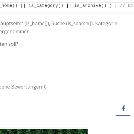
_home
()
 || 
is_category
()
 || 
is_archive
()
)
 : 
// Di
auptseite“ (is_home()), Suche (is_search()), Kategorie
) vorgenommen.
en soll?
ebene Bewertungen:
0