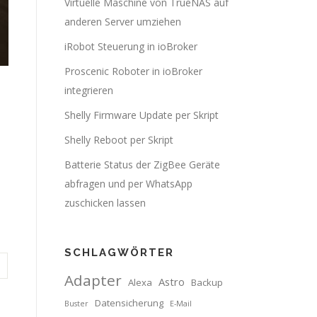
Virtuelle Maschine von TrueNAS auf
anderen Server umziehen
iRobot Steuerung in ioBroker
Proscenic Roboter in ioBroker
integrieren
Shelly Firmware Update per Skript
Shelly Reboot per Skript
Batterie Status der ZigBee Geräte
abfragen und per WhatsApp
zuschicken lassen
SCHLAGWÖRTER
Adapter
Astro
Alexa
Backup
Datensicherung
Buster
E-Mail