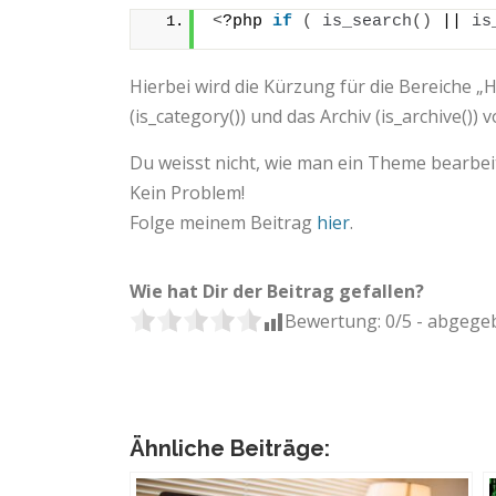
<
?php 
if
(
is_search
()
 || 
is
Hierbei wird die Kürzung für die Bereiche „H
(is_category()) und das Archiv (is_archive()
Du weisst nicht, wie man ein Theme bearbeit
Kein Problem!
Folge meinem Beitrag
hier
.
Wie hat Dir der Beitrag gefallen?
Bewertung:
0
/5 - abgeg
Ähnliche Beiträge: