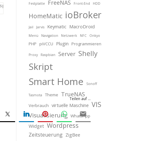
FreeNAS
Festplatte
Front-End
HDD
splay Excerpts for Search, Homepage, Category-Inde
ioBroker
HomeMatic
Keymatic
MacroDroid
Jail
Jarvis
Menü
Navigation
Netzwerk
NFC
Onkyo
Plugin
PHP
piVCCU
Programmieren
Shelly
Server
Proxy
Raspbian
Skript
Smart Home
Sonoff
TrueNAS
Theme
Tasmota
Teilen auf ...
VIS
virtuelle Maschine
Verbrauch
Visualisierung
WhatsApp
Wordpress
Widget
Zeitsteuerung
ZigBee