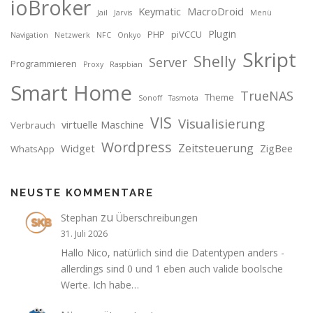
ioBroker
Keymatic
MacroDroid
Jail
Jarvis
Menü
Plugin
PHP
piVCCU
Navigation
Netzwerk
NFC
Onkyo
Skript
Shelly
Server
Programmieren
Proxy
Raspbian
Smart Home
TrueNAS
Theme
Sonoff
Tasmota
VIS
Visualisierung
virtuelle Maschine
Verbrauch
Wordpress
Zeitsteuerung
Widget
ZigBee
WhatsApp
NEUSTE KOMMENTARE
zu
Stephan
Überschreibungen
31. Juli 2026
Hallo Nico, natürlich sind die Datentypen anders -
allerdings sind 0 und 1 eben auch valide boolsche
Werte. Ich habe…