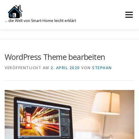
Zum
Inhalt
Menü
springen
… die Welt von Smart-Home leicht erklärt
Search for:
SUCHE
SMART HOME
WISSENSDATENBANK
WordPress Theme bearbeiten
VERÖFFENTLICHT AM
2. APRIL 2020
VON
STEPHAN
WORDPRESS
PHP
TRUENAS
GALERIE
ÜBER MICH
KONTAKT