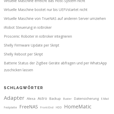
Virtuelle Maschine erreicht das Host-System nicht
Virtuelle Maschine bootet nur bis UEFI/startet nicht
Virtuelle Maschine von TrueNAS auf anderen Server umziehen
iRobot Steuerung in ioBroker
Proscenic Roboter in ioBroker integrieren
Shelly Firmware Update per Skript
Shelly Reboot per Skript
Batterie Status der ZigBee Geräte abfragen und per WhatsApp
zuschicken lassen
SCHLAGWÖRTER
Adapter
Astro
Alexa
Backup
Datensicherung
Buster
E-Mail
HomeMatic
FreeNAS
Festplatte
Front-End
HDD