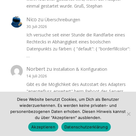
einmal gestartet wurde. Gruß, Stephan
Nico
zu
Überschreibungen
30. Juli 2026
Ich versuche seit einer Stunde die Randfarbe eines
Rechtecks in Abhängigkeit eines boolschen
Datenpunkts zu färben: { "default": { "borderfillcolor":
…
Norbert
zu
Installation & Konfiguration
14. Juli 2026
Gibt es die Möglichkeit des Autostart des Adapters
"energiefluss-erweitert" beim Reboot des Servers
oder von ioBroker? Ich suche mir die…
Diese Website benutzt Cookies, um Dich als Benutzer
wiederzuerkennen. Es werden keine privaten- und
Christian
zu
CSS – Beispiele
personenbezogenen Daten erhoben. Diesen Hinweis kannst
du über "Akzeptieren" ausblenden.
4. April 2026
Hi Ich habe versucht aus einer zahl ein Text zu
Akzeptieren
Datenschutzerklärung
machen. Im Dashboard Funktioniert es. { "0": {