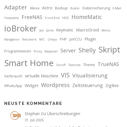
Adapter
Astro
Alexa
Backup
Datensicherung
Buster
E-Mail
HomeMatic
FreeNAS
Festplatte
Front-End
HDD
ioBroker
Keymatic
MacroDroid
Jail
Jarvis
Menü
Plugin
PHP
piVCCU
Navigation
Netzwerk
NFC
Onkyo
Skript
Shelly
Server
Programmieren
Proxy
Raspbian
Smart Home
TrueNAS
Theme
Sonoff
Tasmota
VIS
Visualisierung
virtuelle Maschine
Verbrauch
Wordpress
Zeitsteuerung
Widget
ZigBee
WhatsApp
NEUSTE KOMMENTARE
zu
Stephan
Überschreibungen
31. Juli 2026