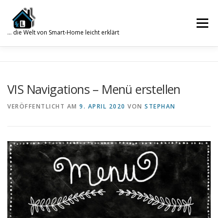
Zum
Inhalt
Menü
springen
… die Welt von Smart-Home leicht erklärt
Search for:
SUCHE
SMART HOME
WISSENSDATENBANK
VIS Navigations – Menü erstellen
VERÖFFENTLICHT AM
9. APRIL 2020
VON
STEPHAN
WORDPRESS
PHP
TRUENAS
GALERIE
ÜBER MICH
KONTAKT